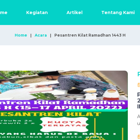
ome
Kegiatan
Artikel
Tentang Kami
Home
Acara
Pesantren Kilat Ramadhan 1443 H
A
u