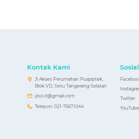
Kontak Kami
Sosia
Jl Akses Perumahan Puspiptek,
Faceboo
Blok VD, Setu Tangerang Selatan
Instagr
ybci.it@gmail.com
Twitter
Telepon:
021-75671044
YouTube