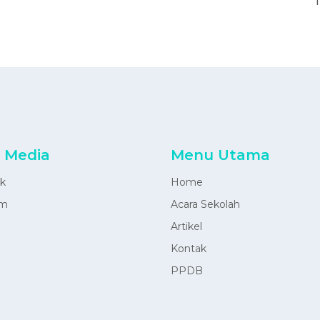
T
l Media
Menu Utama
k
Home
am
Acara Sekolah
Artikel
Kontak
PPDB