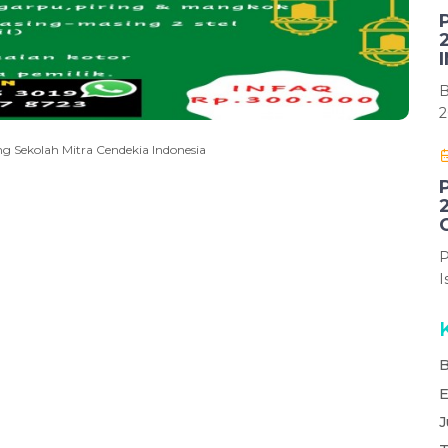
B
2
g Sekolah Mitra Cendekia Indonesia
P
I
B
E
J