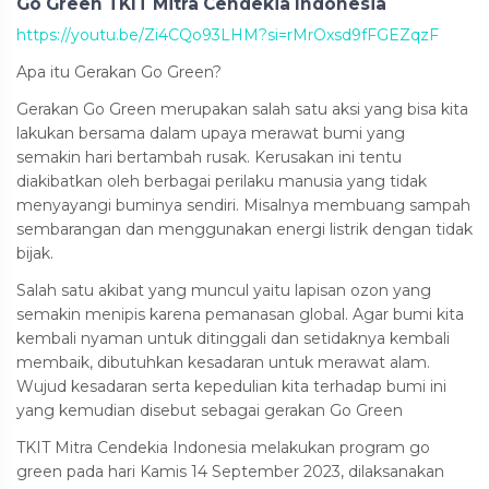
Go Green TKIT Mitra Cendekia Indonesia
https://youtu.be/Zi4CQo93LHM?si=rMrOxsd9fFGEZqzF
Apa itu Gerakan Go Green?
Gerakan Go Green merupakan salah satu aksi yang bisa kita
lakukan bersama dalam upaya merawat bumi yang
semakin hari bertambah rusak. Kerusakan ini tentu
diakibatkan oleh berbagai perilaku manusia yang tidak
menyayangi buminya sendiri. Misalnya membuang sampah
sembarangan dan menggunakan energi listrik dengan tidak
bijak.
Salah satu akibat yang muncul yaitu lapisan ozon yang
semakin menipis karena pemanasan global. Agar bumi kita
kembali nyaman untuk ditinggali dan setidaknya kembali
membaik, dibutuhkan kesadaran untuk merawat alam.
Wujud kesadaran serta kepedulian kita terhadap bumi ini
yang kemudian disebut sebagai gerakan Go Green
TKIT Mitra Cendekia Indonesia melakukan program go
green pada hari Kamis 14 September 2023, dilaksanakan