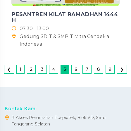
PESANTREN KILAT RAMADHAN 1444
H
07:30 - 13:00
Gedung SDIT & SMPIT Mitra Cendekia
Indonesia
❮
1
2
3
4
5
6
7
8
9
❯
Kontak Kami
Jl Akses Perumahan Puspiptek, Blok VD, Setu
Tangerang Selatan