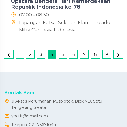
Upacara Bendera Hari Kemerdekaan
Republik Indonesia ke-78
07:00 - 08:30
Lapangan Futsal Sekolah Islam Terpadu
Mitra Cendekia Indonesia
❮
1
2
3
4
5
6
7
8
9
❯
Kontak Kami
Jl Akses Perumahan Puspiptek, Blok VD, Setu
Tangerang Selatan
ybci.it@gmail.com
Telepon:
021-75671044