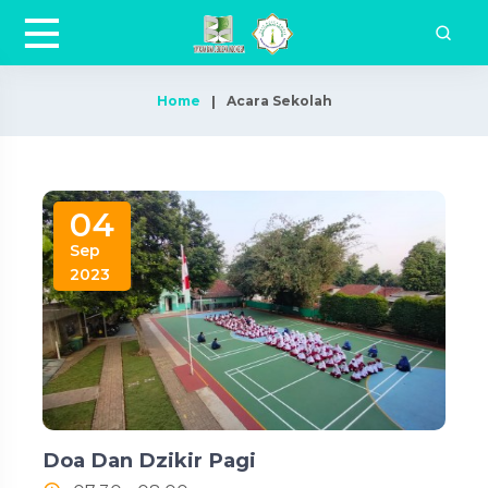
Home
Acara Sekolah
04
Sep
2023
Doa Dan Dzikir Pagi